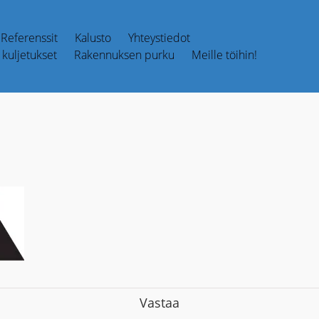
Referenssit
Kalusto
Yhteystiedot
kuljetukset
Rakennuksen purku
Meille töihin!
Vastaa