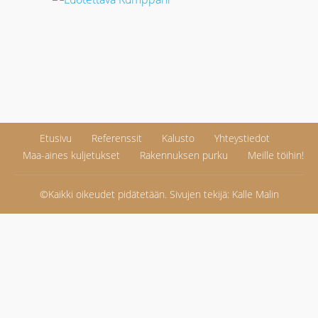
Etusivu
Referenssit
Kalusto
Yhteystiedot
Maa-aines kuljetukset
Rakennuksen purku
Meille töihin!
©Kaikki oikeudet pidätetään. Sivujen tekijä:
Kalle Malin