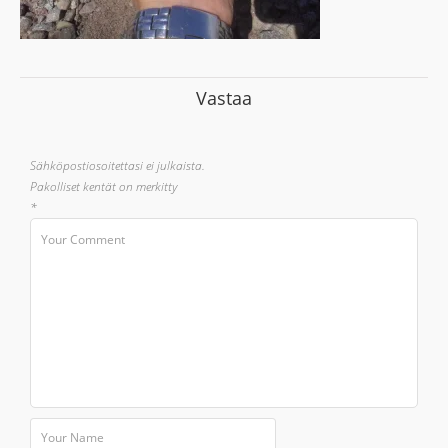
Vastaa
Sähköpostiosoitettasi ei julkaista.
Pakolliset kentät on merkitty
*