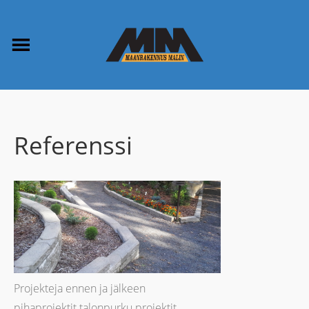
Referenssi
Projekteja ennen ja jälkeen
pihaprojektit talonpurku projektit