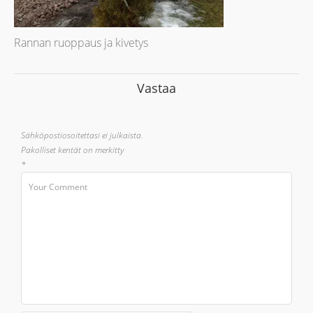
Rannan ruoppaus ja kivetys
Vastaa
Sähköpostiosoitettasi ei julkaista.
Pakolliset kentät on merkitty
*