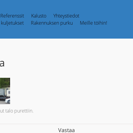
Referenssit
Kalusto
Yhteystiedot
kuljetukset
Rakennuksen purku
Meille töihin!
a
t talo purettiin.
Vastaa