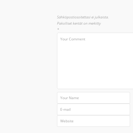
Sähköpostiosoitettasi ei julkaista.
Pakolliset kentät on merkitty
*