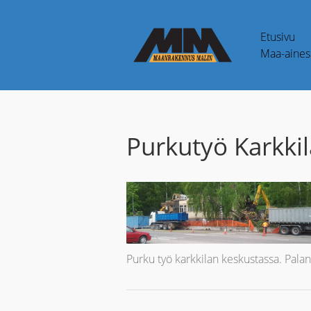
Etusivu
Maa-aines 
Purkutyö Karkkil
Purku työ karkkilan keskustassa. Palanu