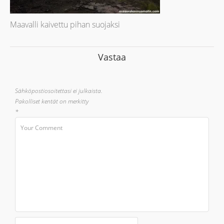
Maavalli kaivettu pihan suojaksi
Vastaa
Sähköpostiosoitettasi ei julkaista.
Pakolliset kentät on merkitty
*