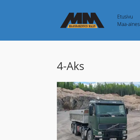
Etusivu
Maa-aines 
4-Aks