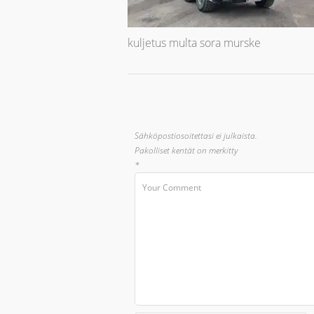
kuljetus multa sora murske
Sähköpostiosoitettasi ei julkaista.
Pakolliset kentät on merkitty
*