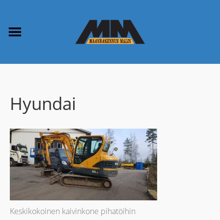
Hyundai
Keskikokoinen kaivinkone pihatöihin