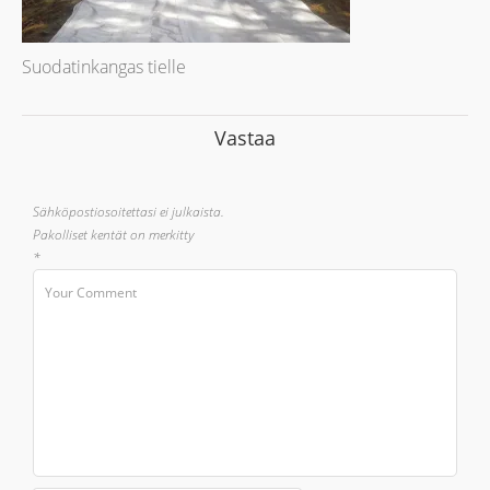
Suodatinkangas tielle
Vastaa
Sähköpostiosoitettasi ei julkaista.
Pakolliset kentät on merkitty
*